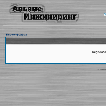
Индекс форума
Registratio
Powered