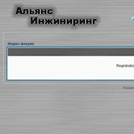
Индекс форума
Registratio
Powered