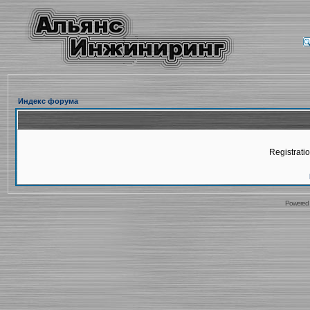
Индекс форума
Registratio
Powered