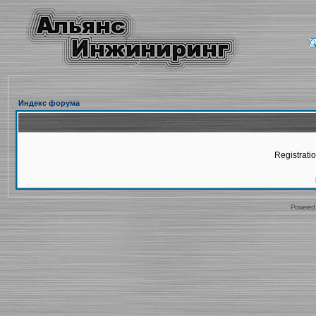
Индекс форума
Registratio
Powered