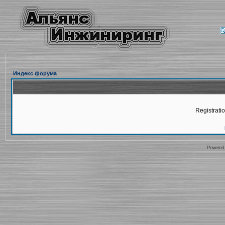
Индекс форума
Registratio
Powered