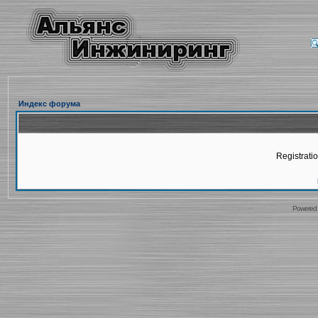
Индекс форума
Registratio
Powered