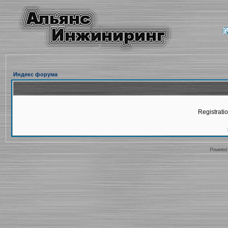
Индекс форума
Registratio
Powered