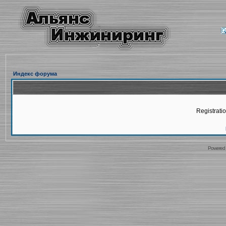
Индекс форума
Registratio
Powered