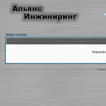
Индекс форума
Registratio
Powered