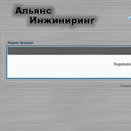
Индекс форума
Registratio
Powered