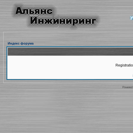
Индекс форума
Registratio
Powered