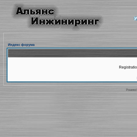
Индекс форума
Registratio
Powered