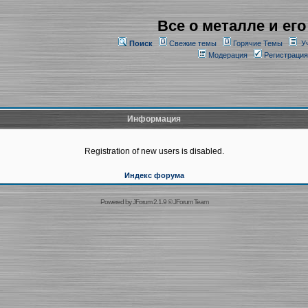
Все о металле и его
Поиск
Свежие темы
Горячие Темы
У
Модерация
Регистрация
Информация
Registration of new users is disabled.
Индекс форума
Powered by
JForum 2.1.9
©
JForum Team