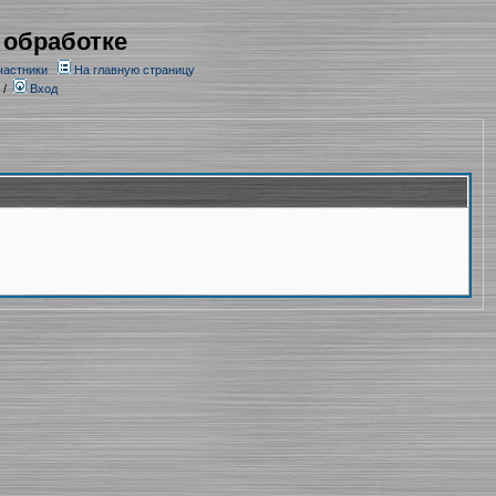
 обработке
частники
На главную страницу
/
Вход