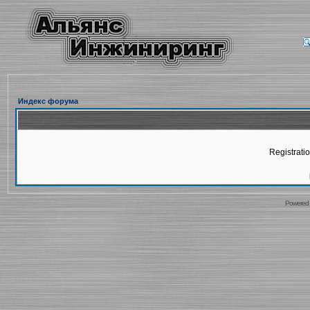
Индекс форума
Registratio
Powered