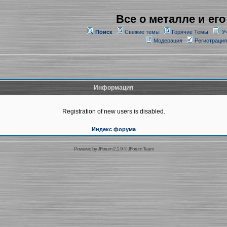
Все о металле и его
Поиск
Свежие темы
Горячие Темы
У
Модерация
Регистрация
Информация
Registration of new users is disabled.
Индекс форума
Powered by
JForum 2.1.9
©
JForum Team