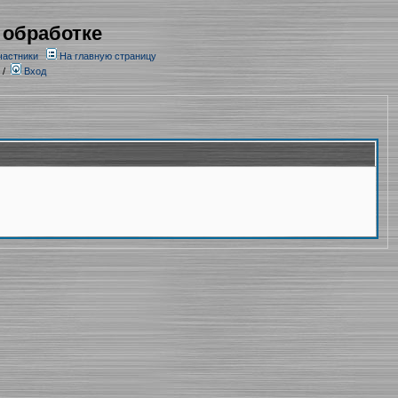
 обработке
частники
На главную страницу
/
Вход