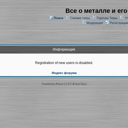
Все о металле и его
Поиск
Свежие темы
Горячие Темы
У
Модерация
Регистрация
Информация
Registration of new users is disabled.
Индекс форума
Powered by
JForum 2.1.9
©
JForum Team