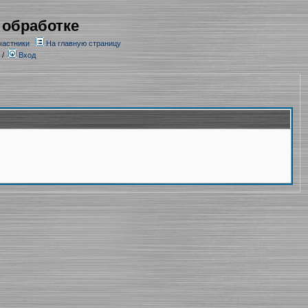
 обработке
частники
На главную страницу
/
Вход