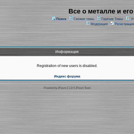
Все о металле и его
Поиск
Свежие темы
Горячие Темы
У
Модерация
Регистрация
Информация
Registration of new users is disabled.
Индекс форума
Powered by
JForum 2.1.9
©
JForum Team