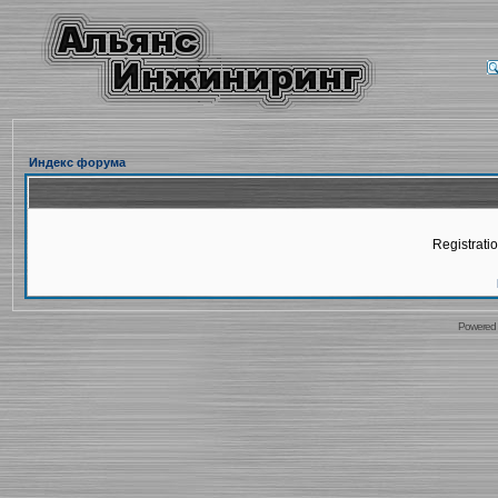
Индекс форума
Registratio
Powered