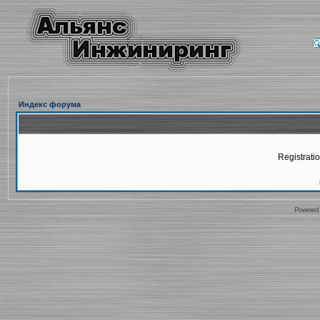
Индекс форума
Registratio
Powered