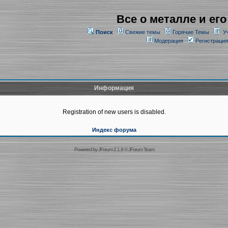
Все о металле и его
Поиск
Свежие темы
Горячие Темы
У
Модерация
Регистрация
Информация
Registration of new users is disabled.
Индекс форума
Powered by
JForum 2.1.9
©
JForum Team