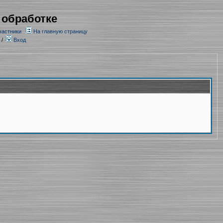
 обработке
частники
На главную страницу
/
Вход