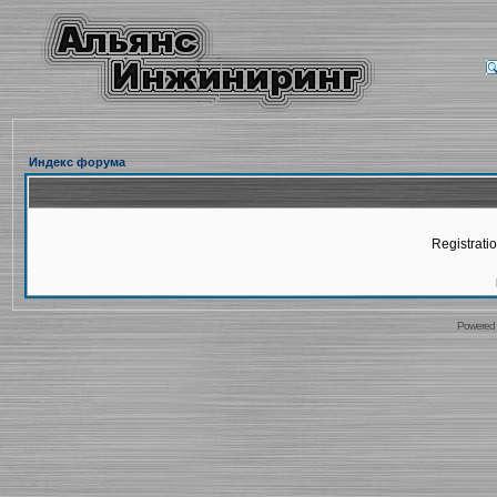
Индекс форума
Registratio
Powered