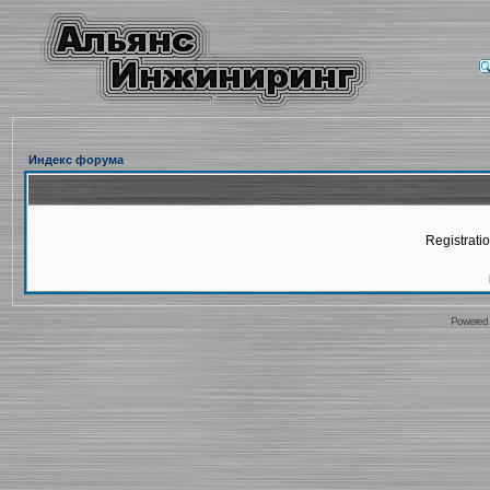
Индекс форума
Registratio
Powered