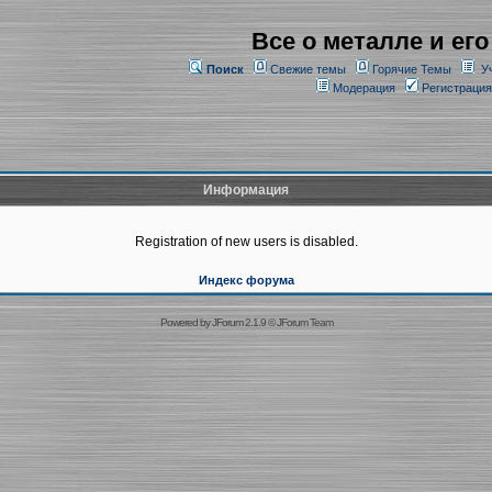
Все о металле и его
Поиск
Свежие темы
Горячие Темы
У
Модерация
Регистрация
Информация
Registration of new users is disabled.
Индекс форума
Powered by
JForum 2.1.9
©
JForum Team