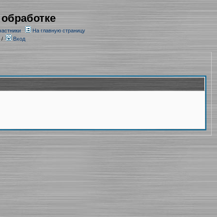
 обработке
частники
На главную страницу
/
Вход