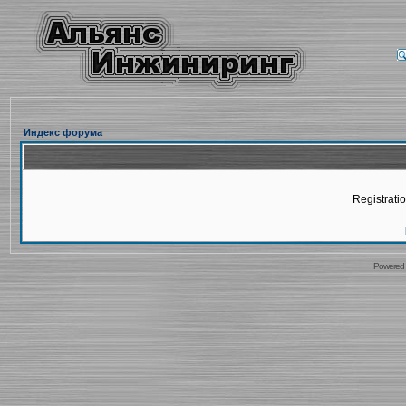
Индекс форума
Registratio
Powered