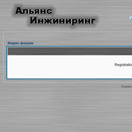
Индекс форума
Registratio
Powered