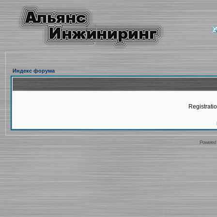
Индекс форума
Registratio
Powered