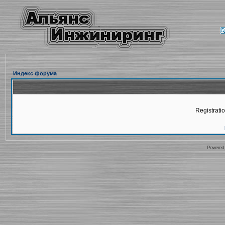
Индекс форума
Registratio
Powered