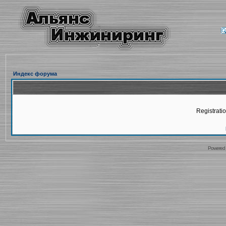
Индекс форума
Registratio
Powered