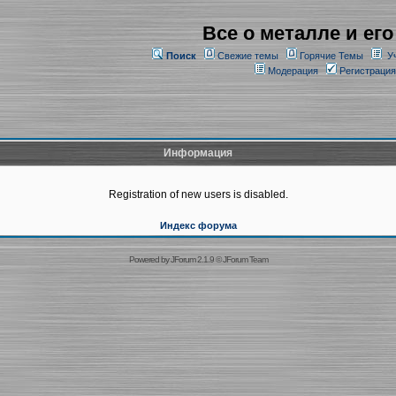
Все о металле и его
Поиск
Свежие темы
Горячие Темы
У
Модерация
Регистрация
Информация
Registration of new users is disabled.
Индекс форума
Powered by
JForum 2.1.9
©
JForum Team