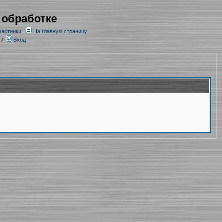
 обработке
частники
На главную страницу
/
Вход