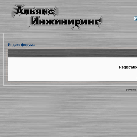
Индекс форума
Registratio
Powered