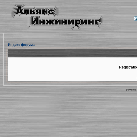
Индекс форума
Registratio
Powered