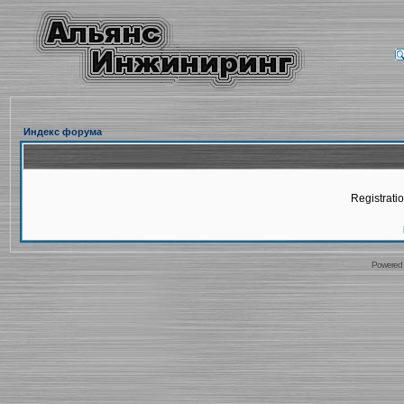
Индекс форума
Registratio
Powered