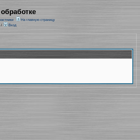
 обработке
частники
На главную страницу
/
Вход