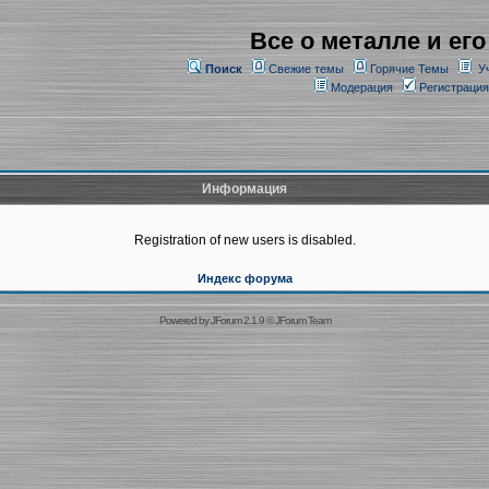
Все о металле и его
Поиск
Свежие темы
Горячие Темы
У
Модерация
Регистрация
Информация
Registration of new users is disabled.
Индекс форума
Powered by
JForum 2.1.9
©
JForum Team