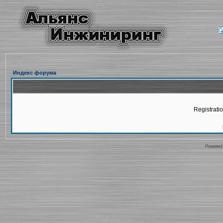
Индекс форума
Registratio
Powered