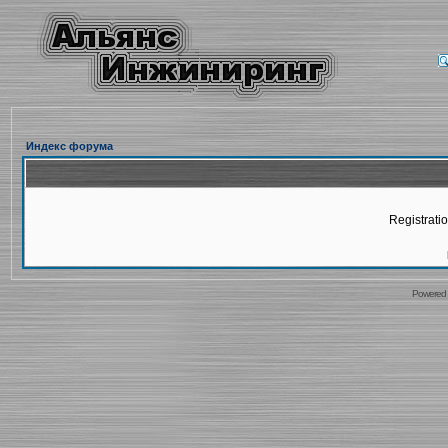
Индекс форума
Registratio
Powered