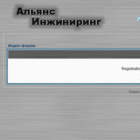
Индекс форума
Registratio
Powered