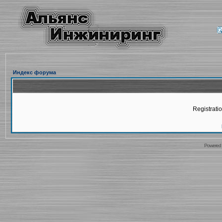
Индекс форума
Registratio
Powered