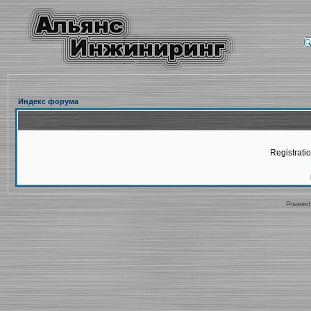
Индекс форума
Registratio
Powered