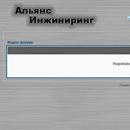
Индекс форума
Registratio
Powered