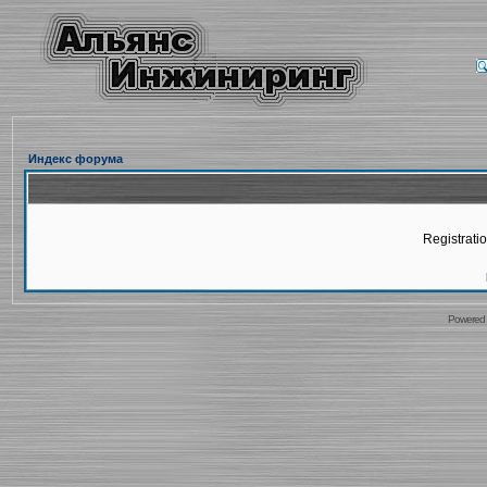
Индекс форума
Registratio
Powered