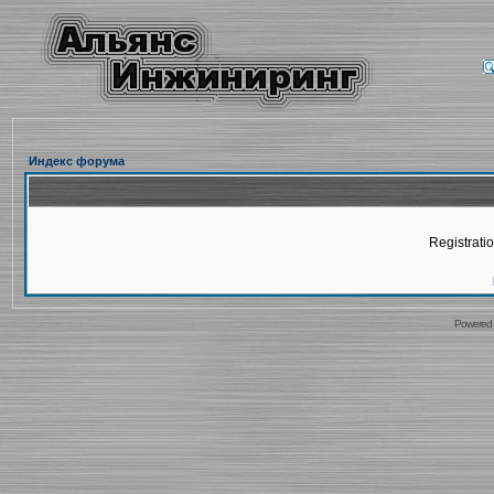
Индекс форума
Registratio
Powered