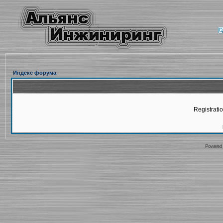
Индекс форума
Registratio
Powered