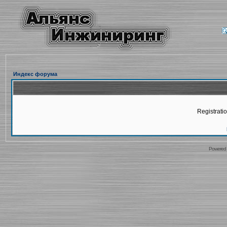
Индекс форума
Registratio
Powered