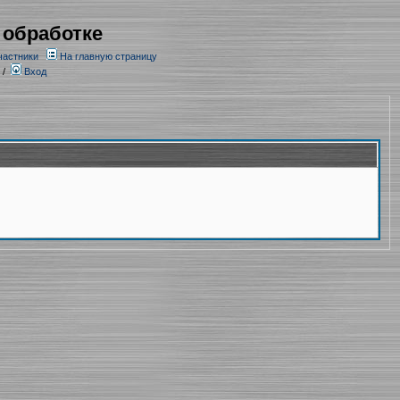
 обработке
частники
На главную страницу
/
Вход