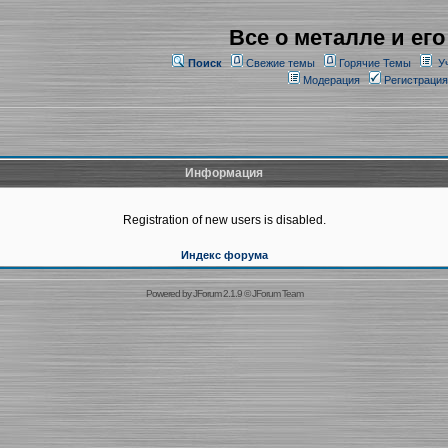
Все о металле и его
Поиск
Свежие темы
Горячие Темы
У
Модерация
Регистрация
Информация
Registration of new users is disabled.
Индекс форума
Powered by
JForum 2.1.9
©
JForum Team