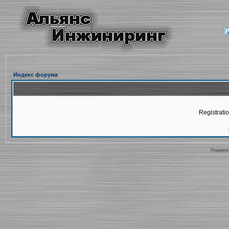
Индекс форума
Registratio
Powered