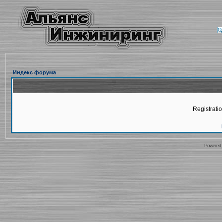
Индекс форума
Registratio
Powered