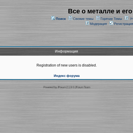
Все о металле и его
Поиск
Свежие темы
Горячие Темы
У
Модерация
Регистрация
Информация
Registration of new users is disabled.
Индекс форума
Powered by
JForum 2.1.9
©
JForum Team