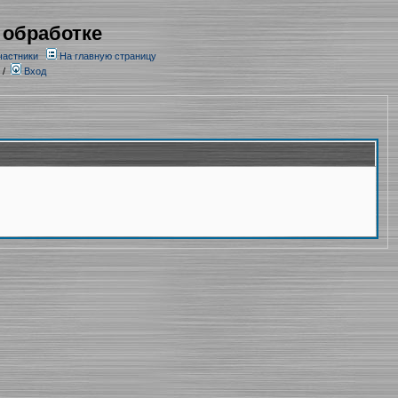
 обработке
частники
На главную страницу
/
Вход