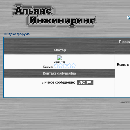
Индекс форума
Профил
Аватар
Звание:
Всего 
Карма:
Контакт dailymailua
Личное сообщение:
Powered