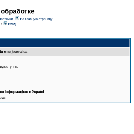
 обработке
частники
На главную страницу
/
Вход
о мне journalua
недоступны
ю інформацією в Україні
теля.