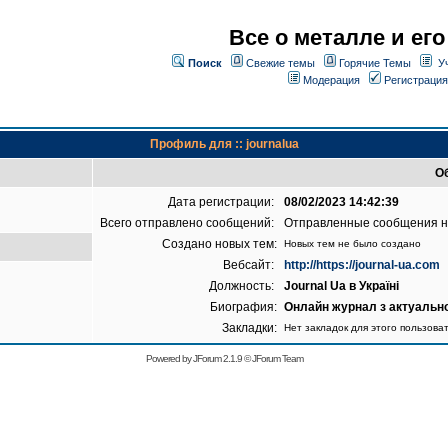
Все о металле и его
Поиск
Свежие темы
Горячие Темы
У
Модерация
Регистрация
Профиль для :: journalua
Об
Дата регистрации:
08/02/2023 14:42:39
Всего отправлено сообщений:
Отправленные сообщения 
Создано новых тем:
Новых тем не было создано
Вебсайт:
http://https://journal-ua.com
Должность:
Journal Ua в Україні
Биография:
Онлайн журнал з актуально
Закладки:
Нет закладок для этого пользова
Powered by
JForum 2.1.9
©
JForum Team