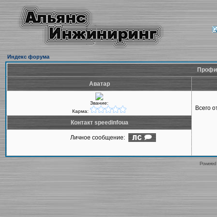
Индекс форума
Профил
Аватар
Звание:
Всего 
Карма:
Контакт speedinfoua
Личное сообщение:
Powered